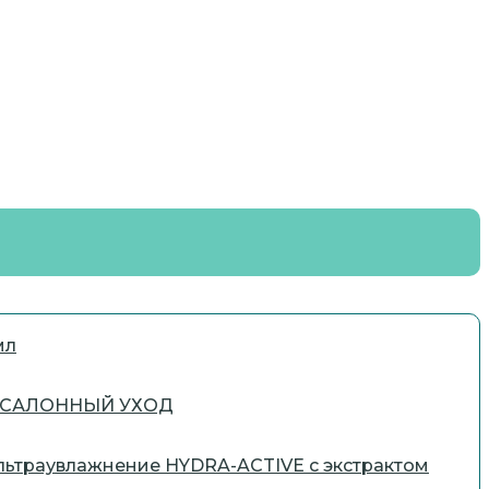
мл
ми САЛОННЫЙ УХОД
льтраувлажнение HYDRA-ACTIVE с экстрактом