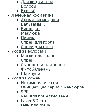
Для лица и тела
Волосы
Бритьё
Лечебная косметика
Арома-карандаши
Бальзамы КТ
Бишофит
Маклюра
Пиявка
Спреи для горла
Спреи для носа
Уход за волосами
Маски для волос
Спреи
Сыворотки для волос
Фитобальзамы
Шампуни
Уход за кожей
Интимная гигиена
Очищающая серия с маклюрой
SPF
Чаи для принятия ванн
Laven&Derm
Гели для душа