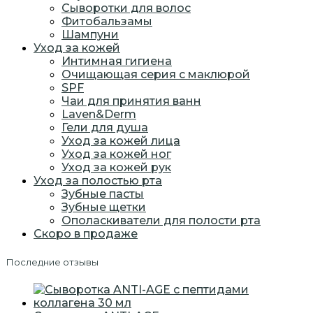
Сыворотки для волос
Фитобальзамы
Шампуни
Уход за кожей
Интимная гигиена
Очищающая серия с маклюрой
SPF
Чаи для принятия ванн
Laven&Derm
Гели для душа
Уход за кожей лица
Уход за кожей ног
Уход за кожей рук
Уход за полостью рта
Зубные пасты
Зубные щетки
Ополаскиватели для полости рта
Скоро в продаже
Последние отзывы