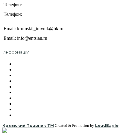
+7 (978) 314-03-34
Телефон:
+7 (978) 250-56-03
Телефон:
Email: krumskij_travnik@bk.ru
Email: info@entsian.ru
Информация
О компании
Оплата и доставка
Сотрудничество
Контакты
Политика безопасности
Правила пользования
Где купить
Вакансии
Документы и сертификаты
Охрана труда
Крымский Травник ТМ
LeadEagle
Created & Promotion by
.