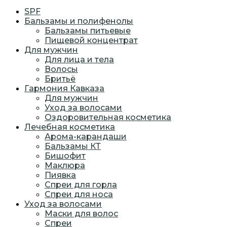
SPF
Бальзамы и полифенолы
Бальзамы питьевые
Пищевой концентрат
Для мужчин
Для лица и тела
Волосы
Бритьё
Гармония Кавказа
Для мужчин
Уход за волосами
Оздоровительная косметика
Лечебная косметика
Арома-карандаши
Бальзамы КТ
Бишофит
Маклюра
Пиявка
Спреи для горла
Спреи для носа
Уход за волосами
Маски для волос
Спреи