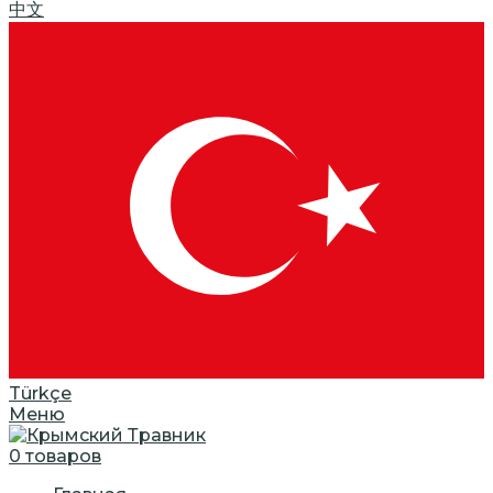
中文
Türkçe
Меню
0
товаров