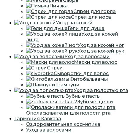
Маклюра
Пиявка
Спреи для горла
Спреи для носа
Уход за кожей
Гели для душа
Уход за кожей
лица
Уход за кожей ног
Уход за кожей рук
Уход за волосами
Маски для волос
Спреи
Сыворотки для волос
Фитобальзамы
Шампуни
Уход за полостью рта
Зубные пасты
Зубные щетки
Ополаскиватели для полости рта
Гармония Кавказа
Оздоровительная косметика
Уход за волосами