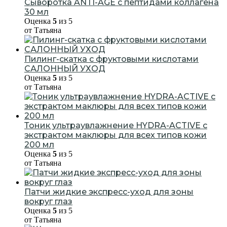
Сыворотка ANTI-AGE с пептидами коллагена
30 мл
Оценка
5
из 5
от Татьяна
Пилинг-скатка с фруктовыми кислотами
САЛОННЫЙ УХОД
Оценка
5
из 5
от Татьяна
Тоник ультраувлажнение HYDRA-ACTIVE с
экстрактом маклюры для всех типов кожи
200 мл
Оценка
5
из 5
от Татьяна
Патчи жидкие экспресс-уход для зоны
вокруг глаз
Оценка
5
из 5
от Татьяна