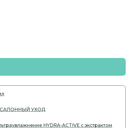
мл
ми САЛОННЫЙ УХОД
льтраувлажнение HYDRA-ACTIVE с экстрактом