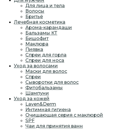
Для мужчин
Для лица и тела
Волосы
Бритьё
Лечебная косметика
Арома-карандаши
Бальзамы КТ
Бишофит
Маклюра
Пиявка
Спреи для горла
Спреи для носа
Уход за волосами
Маски для волос
Спреи
Сыворотки для волос
Фитобальзамы
Шампуни
Уход за кожей
Laven&Derm
Интимная гигиена
Очищающая серия с маклюрой
SPF
Чаи для принятия ванн