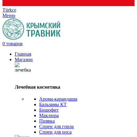
Türkçe
Меню
0
товаров
Главная
Магазин
Лечебная косметика
Арома-карандаши
Бальзамы КТ
Бишофит
Маклюра
Пиявка
Спреи для горла
Спреи для носа