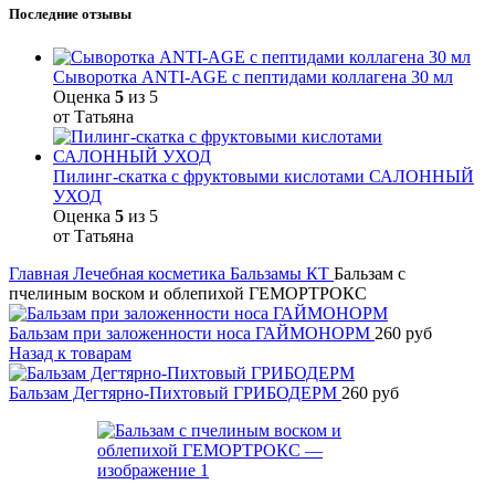
Последние отзывы
Сыворотка ANTI-AGE с пептидами коллагена 30 мл
Оценка
5
из 5
от Татьяна
Пилинг-скатка с фруктовыми кислотами САЛОННЫЙ
УХОД
Оценка
5
из 5
от Татьяна
Главная
Лечебная косметика
Бальзамы КТ
Бальзам с
пчелиным воском и облепихой ГЕМОРТРОКС
Бальзам при заложенности носа ГАЙМОНОРМ
260
руб
Назад к товарам
Бальзам Дегтярно-Пихтовый ГРИБОДЕРМ
260
руб