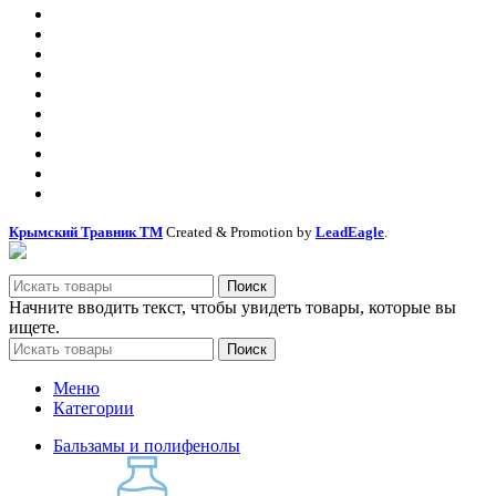
О компании
Оплата и доставка
Сотрудничество
Контакты
Политика безопасности
Правила пользования
Где купить
Вакансии
Документы и сертификаты
Охрана труда
Крымский Травник ТМ
Created & Promotion by
LeadEagle
.
Поиск
Начните вводить текст, чтобы увидеть товары, которые вы
ищете.
Поиск
Меню
Категории
Бальзамы и полифенолы