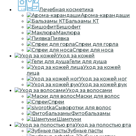
Лечебная косметика
Арома-карандаши
Бальзамы КТ
Бишофит
Маклюра
Пиявка
Спреи для горла
Спреи для носа
Уход за кожей
Гели для душа
Уход за кожей
лица
Уход за кожей ног
Уход за кожей рук
Уход за волосами
Маски для волос
Спреи
Сыворотки для волос
Фитобальзамы
Шампуни
Уход за полостью рта
Зубные пасты