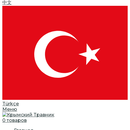
中文
Türkçe
Меню
0
товаров