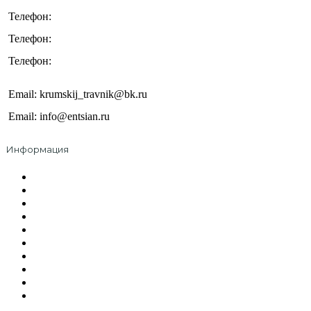
+7 (978) 545-66-12
Телефон:
+7 (978) 314-03-34
Телефон:
+7 (978) 250-56-03
Телефон:
Email: krumskij_travnik@bk.ru
Email: info@entsian.ru
Информация
О компании
Оплата и доставка
Сотрудничество
Контакты
Политика безопасности
Правила пользования
Где купить
Вакансии
Документы и сертификаты
Охрана труда