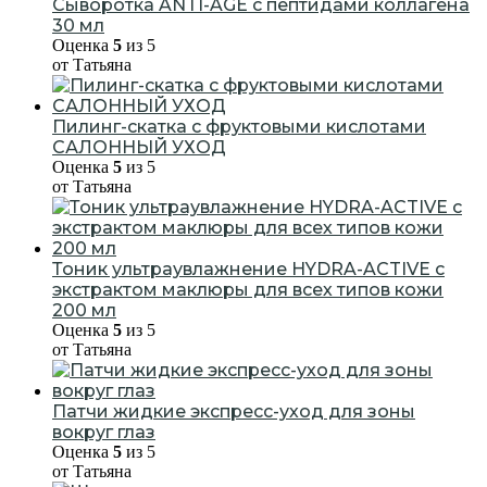
Сыворотка ANTI-AGE с пептидами коллагена
30 мл
Оценка
5
из 5
от Татьяна
Пилинг-скатка с фруктовыми кислотами
САЛОННЫЙ УХОД
Оценка
5
из 5
от Татьяна
Тоник ультраувлажнение HYDRA-ACTIVE с
экстрактом маклюры для всех типов кожи
200 мл
Оценка
5
из 5
от Татьяна
Патчи жидкие экспресс-уход для зоны
вокруг глаз
Оценка
5
из 5
от Татьяна