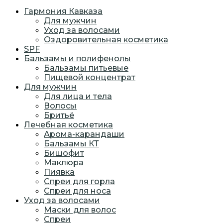
Гармония Кавказа
Для мужчин
Уход за волосами
Оздоровительная косметика
SPF
Бальзамы и полифенолы
Бальзамы питьевые
Пищевой концентрат
Для мужчин
Для лица и тела
Волосы
Бритьё
Лечебная косметика
Арома-карандаши
Бальзамы КТ
Бишофит
Маклюра
Пиявка
Спреи для горла
Спреи для носа
Уход за волосами
Маски для волос
Спреи