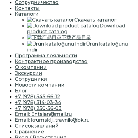
Сотрудничество
Контакты
Каталоги
Скачать каталог
Download
product catalog
下载产品目录
Ürün kataloğunu
indir
Программа лояльности
Контрактное производство
О компании
Экскурсии
Сотрудники
Новости компании
Блог
+7 (978) 545-66-12
+7 (978) 314-03-34
+7 (978) 250-56-03
Email: Entsian@mail.ru
Email: krumskij_travnik@bk.ru
Список желаний
Сравнение
Вход / Регистрация