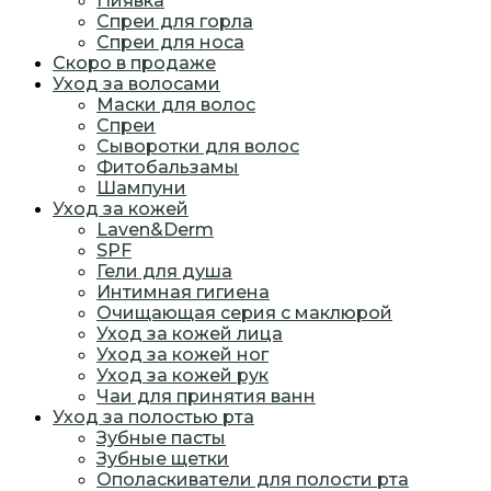
Пиявка
Спреи для горла
Спреи для носа
Скоро в продаже
Уход за волосами
Маски для волос
Спреи
Сыворотки для волос
Фитобальзамы
Шампуни
Уход за кожей
Laven&Derm
SPF
Гели для душа
Интимная гигиена
Очищающая серия с маклюрой
Уход за кожей лица
Уход за кожей ног
Уход за кожей рук
Чаи для принятия ванн
Уход за полостью рта
Зубные пасты
Зубные щетки
Ополаскиватели для полости рта