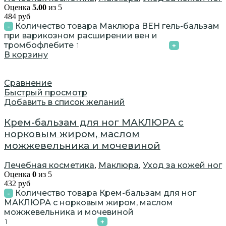
Оценка
5.00
из 5
484
руб
Количество товара Маклюра ВЕН гель-бальзам
при варикозном расширении вен и
тромбофлебите
В корзину
Сравнение
Быстрый просмотр
Добавить в список желаний
Крем-бальзам для ног МАКЛЮРА с
норковым жиром, маслом
можжевельника и мочевиной
Лечебная косметика
Маклюра
Уход за кожей ног
,
,
Оценка
0
из 5
432
руб
Количество товара Крем-бальзам для ног
МАКЛЮРА с норковым жиром, маслом
можжевельника и мочевиной