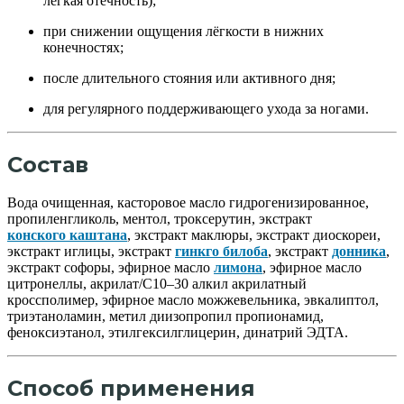
лёгкая отёчность);
при снижении ощущения лёгкости в нижних
конечностях;
после длительного стояния или активного дня;
для регулярного поддерживающего ухода за ногами.
Состав
Вода очищенная, касторовое масло гидрогенизированное,
пропиленгликоль, ментол, троксерутин, экстракт
конского каштана
, экстракт маклюры, экстракт диоскореи,
экстракт иглицы, экстракт
гинкго билоба
, экстракт
донника
,
экстракт софоры, эфирное масло
лимона
, эфирное масло
цитронеллы, акрилат/С10–30 алкил акрилатный
кроссполимер, эфирное масло можжевельника, эвкалиптол,
триэтаноламин, метил диизопропил пропионамид,
феноксиэтанол, этилгексилглицерин, динатрий ЭДТА.
Способ применения