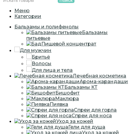
Поиск
Меню
Категории
Бальзамы и полифенолы
Бальзамы
питьевые
Пищевой концентрат
Для мужчин
Бритьё
Волосы
Для лица и тела
Лечебная косметика
Арома-карандаши
Бальзамы КТ
Бишофит
Маклюра
Пиявка
Спреи для горла
Спреи для носа
Уход за кожей
Гели для душа
Уход за кожей