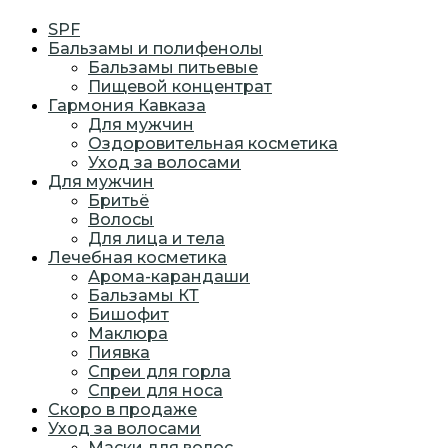
SPF
Бальзамы и полифенолы
Бальзамы питьевые
Пищевой концентрат
Гармония Кавказа
Для мужчин
Оздоровительная косметика
Уход за волосами
Для мужчин
Бритьё
Волосы
Для лица и тела
Лечебная косметика
Арома-карандаши
Бальзамы КТ
Бишофит
Маклюра
Пиявка
Спреи для горла
Спреи для носа
Скоро в продаже
Уход за волосами
Маски для волос