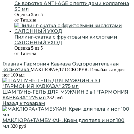
Сыворотка ANTI-AGE с пептидами коллагена
30 мл
Оценка
5
из 5
от Татьяна
Пилинг-скатка с фруктовыми кислотами
САЛОННЫЙ УХОД
Оценка
5
из 5
от Татьяна
Главная
Гармония Кавказа
Оздоровительная
косметика
МАКЛЮРА+ДИОСКОРЕЯ. Гель-бальзам для
ног 100 мл
ШАМПУНЬ-ГЕЛЬ ДЛЯ МУЖЧИН 3 в 1 "ГАРМОНИЯ
КАВКАЗА" 275 мл
282
руб
Назад к товарам
МАКЛЮРА+ТАМБУКАН. Крем для тела и ног 100
мл
320
руб