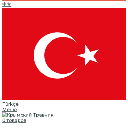
中文
Türkçe
Меню
0
товаров