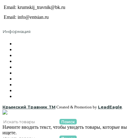
Email: krumskij_travnik@bk.ru
Email: info@entsian.ru
Информация
О компании
Оплата и доставка
Сотрудничество
Контакты
Политика безопасности
Правила пользования
Где купить
Вакансии
Документы и сертификаты
Охрана труда
Крымский Травник ТМ
LeadEagle
Created & Promotion by
.
Поиск
Начните вводить текст, чтобы увидеть товары, которые вы
ищете.