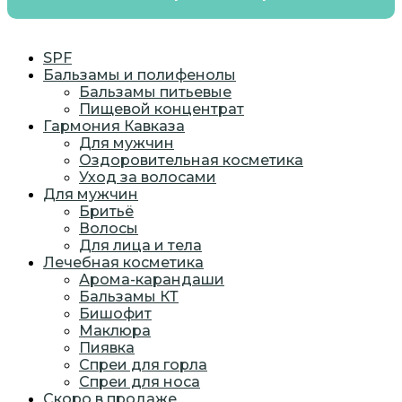
SPF
Бальзамы и полифенолы
Бальзамы питьевые
Пищевой концентрат
Гармония Кавказа
Для мужчин
Оздоровительная косметика
Уход за волосами
Для мужчин
Бритьё
Волосы
Для лица и тела
Лечебная косметика
Арома-карандаши
Бальзамы КТ
Бишофит
Маклюра
Пиявка
Спреи для горла
Спреи для носа
Скоро в продаже